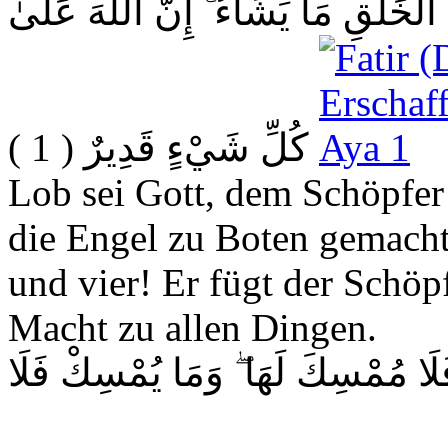
 الْخَلْقِ مَا يَشَاءُ ۚ إِنَّ اللَّهَ عَلَىٰ
( 1 )
كُلِّ شَيْءٍ قَدِيرٌ
Lob sei Gott, dem Schöpfer
die Engel zu Boten gemacht 
und vier! Er fügt der Schöp
Macht zu allen Dingen.
فَلَا مُمْسِكَ لَهَا ۖ وَمَا يُمْسِكْ فَلَا