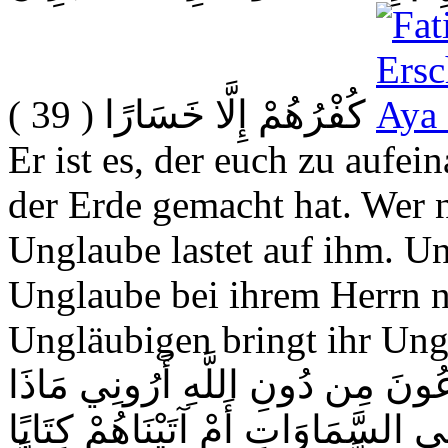
( 39 )
كُفْرُهُمْ إِلَّا خَسَارًا
Er ist es, der euch zu aufe
der Erde gemacht hat. Wer n
Unglaube lastet auf ihm. U
Unglaube bei ihrem Herrn 
Ungläubigen bringt ihr Ung
دْعُونَ مِن دُونِ اللَّهِ أَرُونِي مَاذَا
السَّمَاوَاتِ أَمْ آتَيْنَاهُمْ كِتَابًا