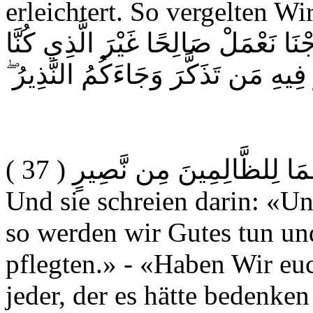
erleichtert. So vergelten Wi
نَا نَعْمَلْ صَالِحًا غَيْرَ الَّذِي كُنَّا
َّرُ فِيهِ مَن تَذَكَّرَ وَجَاءَكُمُ النَّذِيرُ
( 37 )
مَا لِلظَّالِمِينَ مِن نَّصِيرٍ
Und sie schreien darin: «U
so werden wir Gutes tun und
pflegten.» - «Haben Wir euc
jeder, der es hätte bedenke