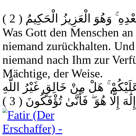
( 2 )
دِهِ ۚ وَهُوَ الْعَزِيزُ الْحَكِيمُ
Was Gott den Menschen an 
niemand zurückhalten. Und 
niemand nach Ihm zur Verfü
Mächtige, der Weise.
َلَيْكُمْ ۚ هَلْ مِنْ خَالِقٍ غَيْرُ اللَّهِ
( 3 )
ٰهَ إِلَّا هُوَ ۖ فَأَنَّىٰ تُؤْفَكُونَ