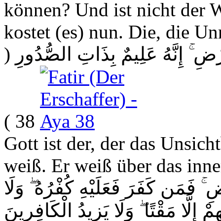
können? Und ist nicht der
kostet (es) nun. Die, die Un
(
رْضِ ۚ إِنَّهُ عَلِيمٌ بِذَاتِ الصُّدُورِ
38 )
Gott ist der, der das Unsic
weiß. Er weiß über das inn
ۚ فَمَن كَفَرَ فَعَلَيْهِ كُفْرُهُ ۖ وَلَا
ْ إِلَّا مَقْتًا ۖ وَلَا يَزِيدُ الْكَافِرِينَ