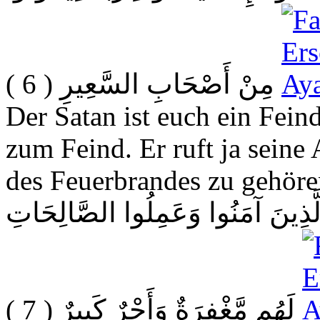
( 6 )
مِنْ أَصْحَابِ السَّعِيرِ
Der Satan ist euch ein Fein
zum Feind. Er ruft ja seine
des Feuerbrandes zu gehöre
لَّذِينَ آمَنُوا وَعَمِلُوا الصَّالِحَاتِ
( 7 )
لَهُم مَّغْفِرَةٌ وَأَجْرٌ كَبِيرٌ