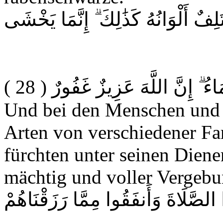
ِفٌ أَلْوَانُهُ كَذَٰلِكَ ۗ إِنَّمَا يَخْشَى
( 28 )
َاءُ ۗ إِنَّ اللَّهَ عَزِيزٌ غَفُورٌ
Und bei den Menschen und 
Arten von verschiedener Far
fürchten unter seinen Diener
mächtig und voller Vergebu
ا الصَّلَاةَ وَأَنفَقُوا مِمَّا رَزَقْنَاهُمْ