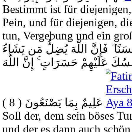
Bestimmt ist für diejenigen,
Pein, und für diejenigen, d
tun, Vergebung und ein gro
َنًا ۖ فَإِنَّ اللَّهَ يُضِلُّ مَن يَشَاءُ
سُكَ عَلَيْهِمْ حَسَرَاتٍ ۚ إِنَّ اللَّهَ
( 8 )
عَلِيمٌ بِمَا يَصْنَعُونَ
Soll der, dem sein böses T
und der es dann auch schön f