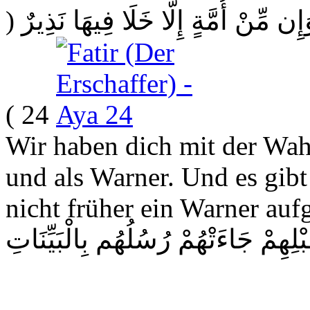
(
إِن مِّنْ أُمَّةٍ إِلَّا خَلَا فِيهَا نَذِيرٌ
24 )
Wir haben dich mit der Wah
und als Warner. Und es gibt
nicht früher ein Warner auf
ِهِمْ جَاءَتْهُمْ رُسُلُهُم بِالْبَيِّنَاتِ