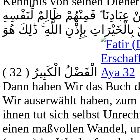
Kenntnis von seinen Dienern
ْ عِبَادِنَا ۖ فَمِنْهُمْ ظَالِمٌ لِّنَفْسِهِ
ِالْخَيْرَاتِ بِإِذْنِ اللَّهِ ۚ ذَٰلِكَ هُوَ
( 32 )
الْفَضْلُ الْكَبِيرُ
Dann haben Wir das Buch d
Wir auserwählt haben, zum
ihnen tut sich selbst Unrec
einen maßvollen Wandel, un