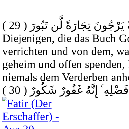
( 29 )
ةً يَرْجُونَ تِجَارَةً لَّن تَبُورَ
Diejenigen, die das Buch Go
verrichten und von dem, wa
geheim und offen spenden, 
niemals dem Verderben anhe
( 30 )
فَضْلِهِ ۚ إِنَّهُ غَفُورٌ شَكُورٌ