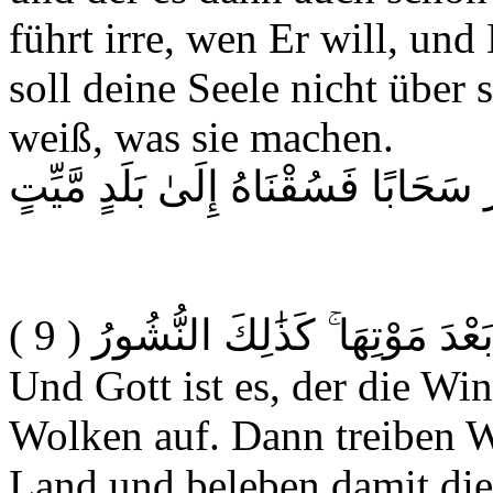
führt irre, wen Er will, und 
soll deine Seele nicht über 
weiß, was sie machen.
ُ سَحَابًا فَسُقْنَاهُ إِلَىٰ بَلَدٍ مَّيِّتٍ
( 9 )
بَعْدَ مَوْتِهَا ۚ كَذَٰلِكَ النُّشُورُ
Und Gott ist es, der die Wi
Wolken auf. Dann treiben W
Land und beleben damit die