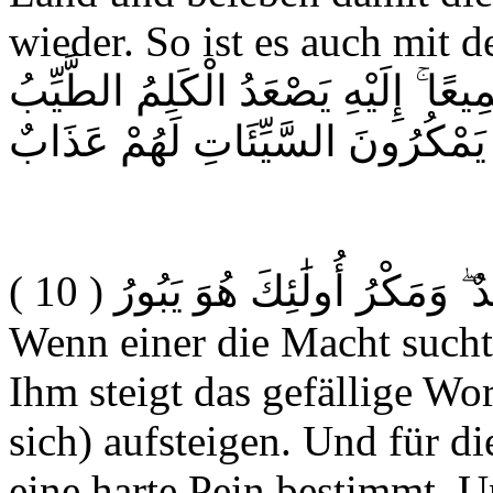
wieder. So ist es auch mit 
ِيعًا ۚ إِلَيْهِ يَصْعَدُ الْكَلِمُ الطَّيِّبُ
نَ يَمْكُرُونَ السَّيِّئَاتِ لَهُمْ عَذَابٌ
( 10 )
 ۖ وَمَكْرُ أُولَٰئِكَ هُوَ يَبُورُ
Wenn einer die Macht sucht,
Ihm steigt das gefällige Wor
sich) aufsteigen. Und für d
eine harte Pein bestimmt. 