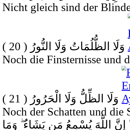
Nicht gleich sind der Blind
( 20 )
وَلَا الظُّلُمَاتُ وَلَا النُّورُ
Noch die Finsternisse und d
( 21 )
وَلَا الظِّلُّ وَلَا الْحَرُورُ
Noch der Schatten und die
ۚ إِنَّ اللَّهَ يُسْمِعُ مَن يَشَاءُ ۖ وَمَا