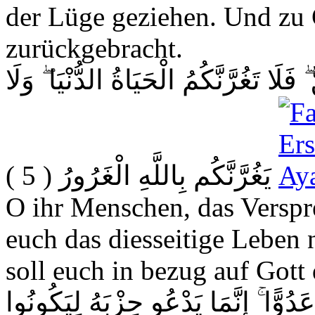
der Lüge geziehen. Und zu 
zurückgebracht.
فَلَا تَغُرَّنَّكُمُ الْحَيَاةُ الدُّنْيَا ۖ وَلَا
( 5 )
يَغُرَّنَّكُم بِاللَّهِ الْغَرُورُ
O ihr Menschen, das Verspre
euch das diesseitige Leben 
soll euch in bezug auf Gott 
ُوًّا ۚ إِنَّمَا يَدْعُو حِزْبَهُ لِيَكُونُوا