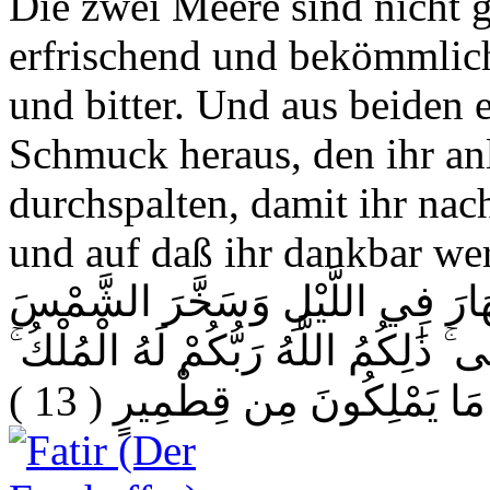
Die zwei Meere sind nicht gl
erfrischend und bekömmlich 
und bitter. Und aus beiden e
Schmuck heraus, den ihr anl
durchspalten, damit ihr nac
und auf daß ihr dankbar wer
نَّهَارَ فِي اللَّيْلِ وَسَخَّرَ الشَّمْسَ
 ۚ ذَٰلِكُمُ اللَّهُ رَبُّكُمْ لَهُ الْمُلْكُ
( 13 )
ِ مَا يَمْلِكُونَ مِن قِطْمِيرٍ