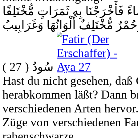
اءً فَأَخْرَجْنَا بِهِ ثَمَرَاتٍ مُّخْتَلِفًا
حُمْرٌ مُّخْتَلِفٌ أَلْوَانُهَا وَغَرَابِيبُ
( 27 )
سُودٌ
Hast du nicht gesehen, da
herabkommen läßt? Dann br
verschiedenen Arten hervor
Züge von verschiedenen Far
rabenschwarze.