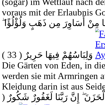
(sogar) im Wettlauf nach d
voraus mit der Erlaubnis Go
يهَا مِنْ أَسَاوِرَ مِن ذَهَبٍ وَلُؤْلُؤًا
( 33 )
وَلِبَاسُهُمْ فِيهَا حَرِيرٌ
Die Gärten von Eden, in di
werden sie mit Armringen a
Kleidung darin ist aus Seide
(
لْحَزَنَ ۖ إِنَّ رَبَّنَا لَغَفُورٌ شَكُورٌ