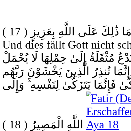
( 17 )
َا ذَٰلِكَ عَلَى اللَّهِ بِعَزِيزٍ
Und dies fällt Gott nicht sc
دْعُ مُثْقَلَةٌ إِلَىٰ حِمْلِهَا لَا يُحْمَلْ
نَّمَا تُنذِرُ الَّذِينَ يَخْشَوْنَ رَبَّهُم
ٰ فَإِنَّمَا يَتَزَكَّىٰ لِنَفْسِهِ ۚ وَإِلَى
( 18 )
اللَّهِ الْمَصِيرُ