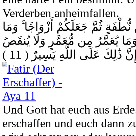
Verderben anheimfallen.
ُطْفَةٍ ثُمَّ جَعَلَكُمْ أَزْوَاجًا ۚ وَمَا
 وَمَا يُعَمَّرُ مِن مُّعَمَّرٍ وَلَا يُنقَصُ
( 11 )
ِنَّ ذَٰلِكَ عَلَى اللَّهِ يَسِيرٌ
Und Gott hat euch aus Erde
erschaffen und euch dann z