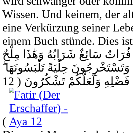
wird schwanger oder kommt 
Wissen. Und keinem, der al
eine Verkürzung seiner Lebe
einem Buch stünde. Dies ist 
فُرَاتٌ سَائِغٌ شَرَابُهُ وَهَٰذَا مِلْحٌ
ا وَتَسْتَخْرِجُونَ حِلْيَةً تَلْبَسُونَهَا
( 12
 فَضْلِهِ وَلَعَلَّكُمْ تَشْكُرُونَ
)