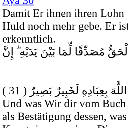
Damit Er ihnen ihren Lohn v
Huld noch mehr gebe. Er ist
erkenntlich.
َقُّ مُصَدِّقًا لِّمَا بَيْنَ يَدَيْهِ ۗ إِنَّ
( 31 )
اللَّهَ بِعِبَادِهِ لَخَبِيرٌ بَصِيرٌ
Und was Wir dir vom Buch o
als Bestätigung dessen, was